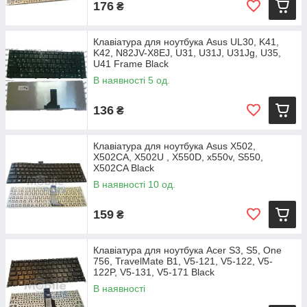
176
₴
Клавіатура для ноутбука Asus UL30, K41,
K42, N82JV-X8EJ, U31, U31J, U31Jg, U35,
U41 Frame Black
В наявності 5 од.
136
₴
Клавіатура для ноутбука Asus X502,
X502CA, X502U , X550D, x550v, S550,
X502CA Black
В наявності 10 од.
159
₴
Клавіатура для ноутбука Acer S3, S5, One
756, TravelMate B1, V5-121, V5-122, V5-
122P, V5-131, V5-171 Black
В наявності