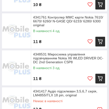
10
₴
4341761 Контролер ММС карти Nokia 7610/
6670/ 6260/ N-GASE QD/ 6233/ 6280/ 6300
original
В наявності 4 од.
11
₴
4348531 Мікросхема управління
підсвічуванням Nokia X6 WLED DRIVER DC-
DC 2nd Generation CSP8
В наявності 3 од.
11
₴
4341417 Аудіо підсилювач 3,5,6,7 серія,
LM4855ITLX 18 pin, original
Немає в наявності