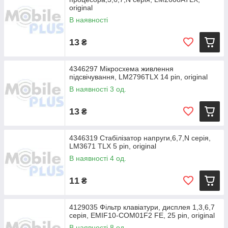
original
В наявності
13
₴
4346297 Мікросхема живлення
підсвічування, LM2796TLX 14 pin, original
В наявності 3 од.
13
₴
4346319 Стабілізатор напруги,6,7,N серія,
LM3671 TLX 5 pin, original
В наявності 4 од.
11
₴
4129035 Фільтр клавіатури, дисплея 1,3,6,7
серія, EMIF10-COM01F2 FE, 25 pin, original
В наявності 8 од.