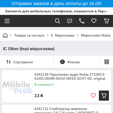
Отправка заказов в день оплаты до 16.00!
Запчасти для мобильных телефонов, планшетов в Украине
Товари та послуги
6. Мікросхеми
Мікросхеми Nokia
IC Other (Інші мікросхеми)
Сортування
0
Фільтри
4342139 Підсилювач аудіо Nokia 3710f/C3-
01/E5-00/N8-00/X2-00/X3-02/X7-00, original
В наявності
13
₴
4341711 Стабілізатор живлення
процесора,3,6,7,N серія, LM2608ATLX,