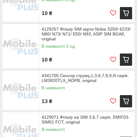
10
₴
4129257 Фільтр SIM карти Nokia 3250/ 6233/
N80/ N73/ N71/ E50/ N93, ASIP SIM BGA8,
original
В наявності 3 од.
10
₴
4341705 Сенсор струму,1,3,6,7,8,9,N серія,
LM3820TLX_NOPB, original
В наявності
13
₴
4129071 Фільтр на SIM 3,6,7 серія, EMIF03-
SIM01 FCT, оriginal
В наявності