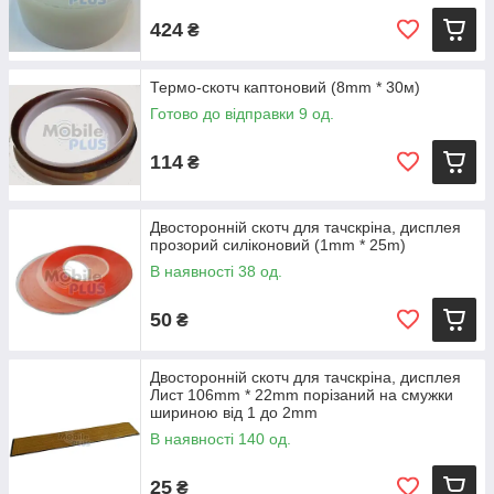
424
₴
Термо-скотч каптоновий (8mm * 30м)
Готово до відправки 9 од.
114
₴
Двосторонній скотч для тачскріна, дисплея
прозорий силіконовий (1mm * 25m)
В наявності 38 од.
50
₴
Двосторонній скотч для тачскріна, дисплея
Лист 106mm * 22mm порізаний на смужки
шириною від 1 до 2mm
В наявності 140 од.
25
₴