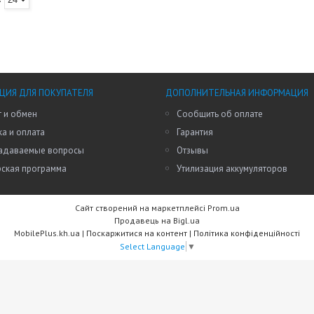
ИЯ ДЛЯ ПОКУПАТЕЛЯ
ДОПОЛНИТЕЛЬНАЯ ИНФОРМАЦИЯ
 и обмен
Сообщить об оплате
а и оплата
Гарантия
задаваемые вопросы
Отзывы
рская программа
Утилизация аккумуляторов
Сайт створений на маркетплейсі
Prom.ua
Продавець на Bigl.ua
MobilePlus.kh.ua |
Поскаржитися на контент
|
Політика конфіденційності
Select Language
▼