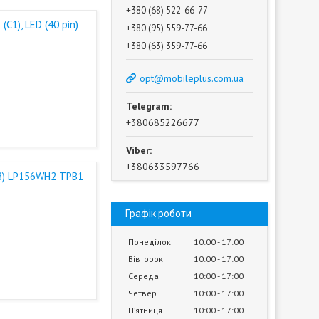
+380 (68) 522-66-77
C1), LED (40 pin)
+380 (95) 559-77-66
+380 (63) 359-77-66
opt@mobileplus.com.ua
+380685226677
+380633597766
68) LP156WH2 TPB1
Графік роботи
Понеділок
10:00
17:00
Вівторок
10:00
17:00
Середа
10:00
17:00
Четвер
10:00
17:00
Пʼятниця
10:00
17:00