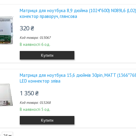
Матриця для ноутбука 8,9 дюйма (1024*600) N089L6 (L02) (
конектор праворуч, глянсова
320 ₴
013067
В наявності 6 од.
Купити
Матриця для ноутбука 15,6 дюймів 30pin, MATT (1366*7
LED коннектор зліва
1 350 ₴
013268
В наявності 5 од.
Купити