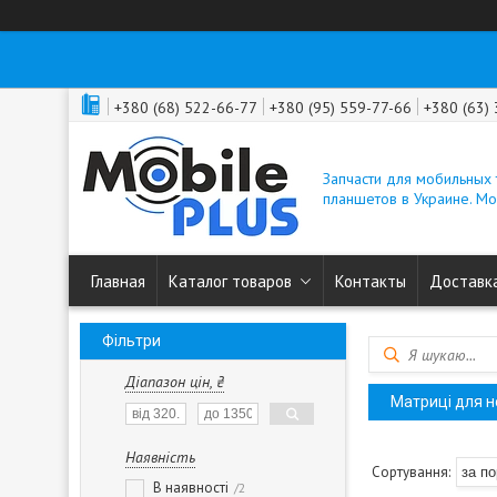
+380 (68) 522-66-77
+380 (95) 559-77-66
+380 (63)
Запчасти для мобильных
планшетов в Украине. M
Главная
Каталог товаров
Контакты
Доставка
Фільтри
Діапазон цін, ₴
Матриці для н
Наявність
В наявності
2