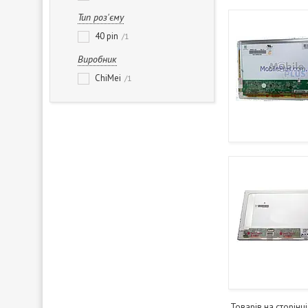
Тип роз'єму
40 pin
1
Виробник
ChiMei
1