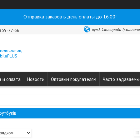
Отправка заказов в день оплаты до 16.00!
вул.Г.Сковороди (колишня 
 359-77-66
 телефонов,
obilePLUS
 и оплата
Новости
Оптовым покупателям
Часто задаваемы
оутбуків