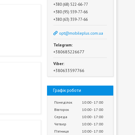
+380 (68) 522-66-77
+380 (95) 559-77-66
+380 (63) 359-77-66
opt@mobileplus.com.ua
+380685226677
+380633597766
Графік роботи
Понеділок
10:00
17:00
Вівторок
10:00
17:00
Середа
10:00
17:00
Четвер
10:00
17:00
Пʼятниця
10:00
17:00