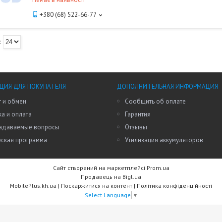
+380 (68) 522-66-77
ИЯ ДЛЯ ПОКУПАТЕЛЯ
ДОПОЛНИТЕЛЬНАЯ ИНФОРМАЦИЯ
 и обмен
Сообщить об оплате
а и оплата
Гарантия
задаваемые вопросы
Отзывы
рская программа
Утилизация аккумуляторов
Сайт створений на маркетплейсі
Prom.ua
Продавець на Bigl.ua
MobilePlus.kh.ua |
Поскаржитися на контент
|
Політика конфіденційності
Select Language
▼