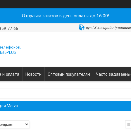
Отправка заказов в день оплаты до 16.00!
вул.Г.Сковороди (колишня 
 359-77-66
 телефонов,
obilePLUS
 и оплата
Новости
Оптовым покупателям
Часто задаваемы
для Meizu