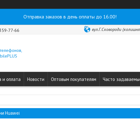
Отправка заказов в день оплаты до 16.00!
вул.Г.Сковороди (колишня 
 359-77-66
 телефонов,
obilePLUS
 и оплата
Новости
Оптовым покупателям
Часто задаваемы
ни Huawei