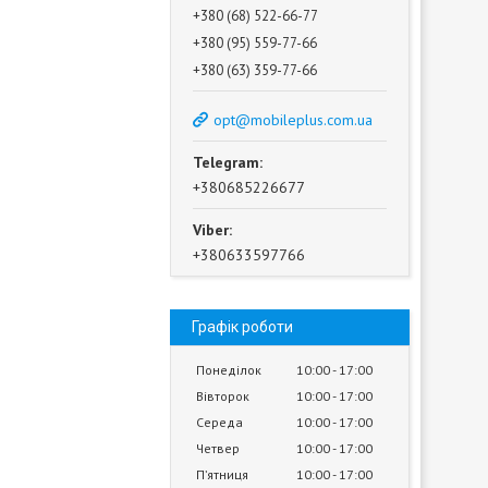
+380 (68) 522-66-77
+380 (95) 559-77-66
+380 (63) 359-77-66
opt@mobileplus.com.ua
+380685226677
+380633597766
Графік роботи
Понеділок
10:00
17:00
Вівторок
10:00
17:00
Середа
10:00
17:00
Четвер
10:00
17:00
Пʼятниця
10:00
17:00