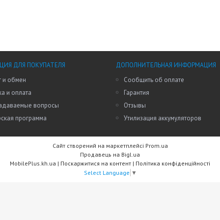
ИЯ ДЛЯ ПОКУПАТЕЛЯ
ДОПОЛНИТЕЛЬНАЯ ИНФОРМАЦИЯ
 и обмен
Сообщить об оплате
а и оплата
Гарантия
задаваемые вопросы
Отзывы
рская программа
Утилизация аккумуляторов
Сайт створений на маркетплейсі
Prom.ua
Продавець на Bigl.ua
MobilePlus.kh.ua |
Поскаржитися на контент
|
Політика конфіденційності
Select Language
▼