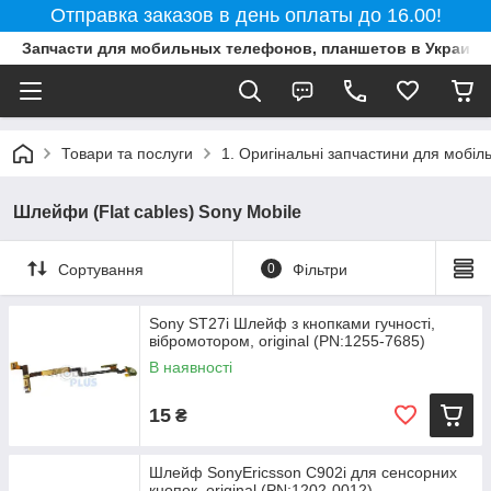
Отправка заказов в день оплаты до 16.00!
Запчасти для мобильных телефонов, планшетов в Украине
Товари та послуги
1. Оригінальні запчастини для мобіл
Шлейфи (Flat cables) Sony Mobile
Сортування
0
Фільтри
Sony ST27i Шлейф з кнопками гучності,
вібромотором, original (PN:1255-7685)
В наявності
15
₴
Шлейф SonyEricsson C902i для сенсорних
кнопок, original (PN:1202-0012)