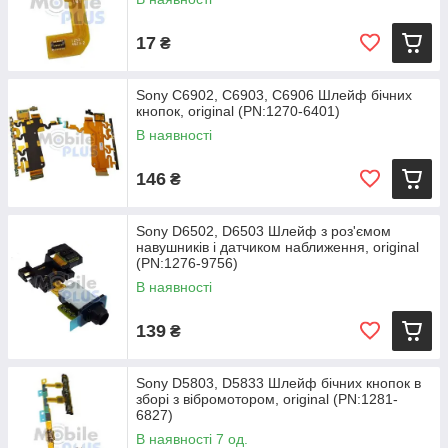
17
₴
Sony C6902, C6903, C6906 Шлейф бічних
кнопок, original (PN:1270-6401)
В наявності
146
₴
Sony D6502, D6503 Шлейф з роз'ємом
навушників і датчиком наближення, original
(PN:1276-9756)
В наявності
139
₴
Sony D5803, D5833 Шлейф бічних кнопок в
зборі з вібромотором, original (PN:1281-
6827)
В наявності 7 од.