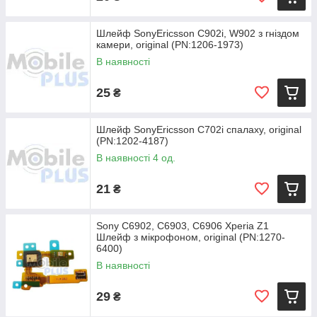
Шлейф SonyEricsson C902i, W902 з гніздом
камери, original (PN:1206-1973)
В наявності
25
₴
Шлейф SonyEricsson C702i спалаху, original
(PN:1202-4187)
В наявності 4 од.
21
₴
Sony C6902, C6903, C6906 Xperia Z1
Шлейф з мікрофоном, original (PN:1270-
6400)
В наявності
29
₴