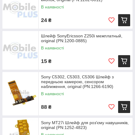
В наявності
24
₴
Шлейф SonyEricsson Z250i межплатный,
original (PN:1200-0885)
В наявності
15
₴
Sony C5302, C5303, C5306 Шлейф з
передньою камерою, сенсором
наближення, original (PN:1266-6190)
В наявності
88
₴
Sony MT27i Шлейф для роз'єму навушників,
original (PN:1252-4823)
В наявності