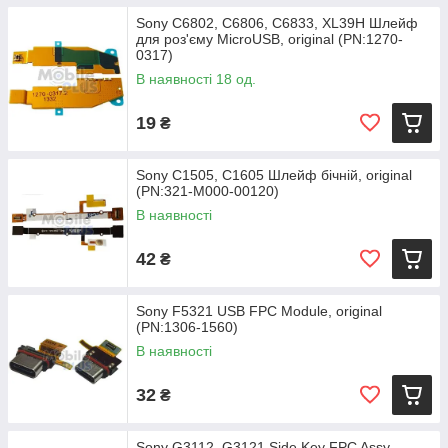
Sony C6802, C6806, C6833, XL39H Шлейф
для роз'єму MicroUSB, original (PN:1270-
0317)
В наявності 18 од.
19
₴
Sony C1505, C1605 Шлейф бічній, original
(PN:321-M000-00120)
В наявності
42
₴
Sony F5321 USB FPC Module, original
(PN:1306-1560)
В наявності
32
₴
Sony G3112, G3121 Side Key FPC Assy,