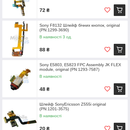
72
₴
Sony F8132 Шлейф бічних кнопок, original
(PN:1299-3690)
В наявності 3 од.
88
₴
Sony E5803, E5823 FPC Assembly JK FLEX
module, original (PN:1293-7587)
В наявності
48
₴
Шлейф SonyEricsson Z555i original
(PN:1201-3575)
В наявності
20
₴