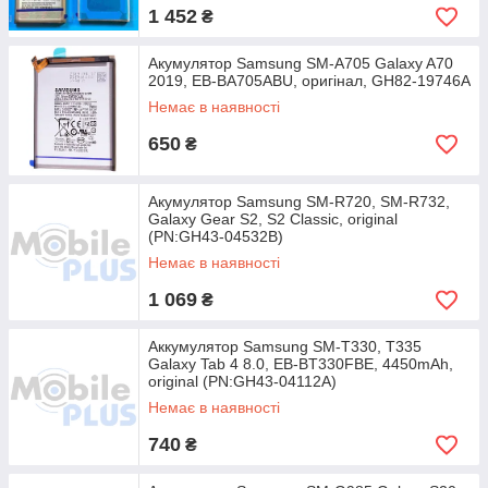
1 452
₴
Акумулятор Samsung SM-A705 Galaxy A70
2019, EB-BA705ABU, оригінал, GH82-19746A
Немає в наявності
650
₴
Акумулятор Samsung SM-R720, SM-R732,
Galaxy Gear S2, S2 Classic, original
(PN:GH43-04532B)
Немає в наявності
1 069
₴
Аккумулятор Samsung SM-T330, T335
Galaxy Tab 4 8.0, EB-BT330FBE, 4450mAh,
original (PN:GH43-04112A)
Немає в наявності
740
₴