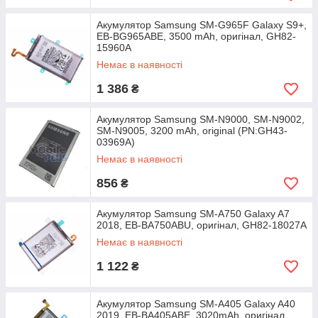
Акумулятор Samsung SM-G965F Galaxy S9+,
EB-BG965ABE, 3500 mAh, оригінал, GH82-
15960A
Немає в наявності
1 386
₴
Акумулятор Samsung SM-N9000, SM-N9002,
SM-N9005, 3200 mAh, original (PN:GH43-
03969A)
Немає в наявності
856
₴
Акумулятор Samsung SM-A750 Galaxy A7
2018, EB-BA750ABU, оригінал, GH82-18027A
Немає в наявності
1 122
₴
Акумулятор Samsung SM-A405 Galaxy A40
2019, EB-BA405ABE, 3020mAh, оригінал,