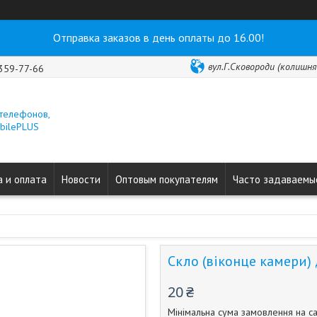
Отправка заказов в день оплаты до 16.00!
вул.Г.Сковороди (колишня 
 359-77-66
 телефонов,
obilePLUS
 и оплата
Новости
Оптовым покупателям
Часто задаваемы
Скло (віконце камери)
20 ₴
Мінімальна сума замовлення на са