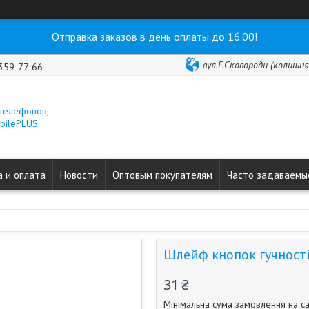
Отправка заказов в день оплаты до 16.00!
вул.Г.Сковороди (колишня 
 359-77-66
 телефонов,
obilePLUS
 и оплата
Новости
Оптовым покупателям
Часто задаваемы
Шлейф кнопок гучності
31 ₴
Мінімальна сума замовлення на са