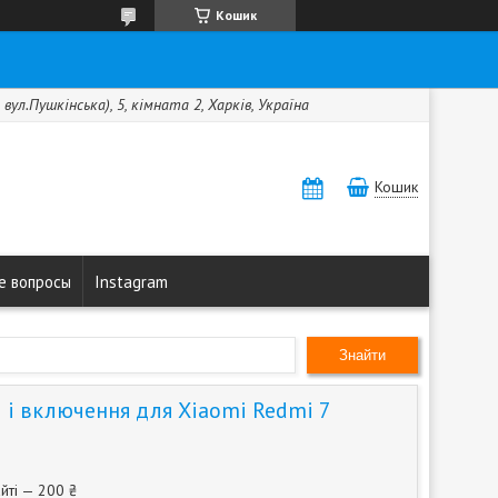
Кошик
вул.Пушкінська), 5, кімната 2, Харків, Україна
Кошик
е вопросы
Instagram
Знайти
 і включення для Xiaomi Redmi 7
йті — 200 ₴