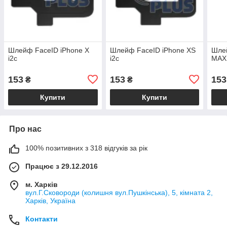
Шлейф FaceID iPhone X
Шлейф FaceID iPhone XS
Шлей
i2c
i2c
MAX 
153
153
153
₴
₴
Купити
Купити
Про нас
100% позитивних з 318 відгуків за рік
Працює з 29.12.2016
м. Харків
вул.Г.Сковороди (колишня вул.Пушкінська), 5, кімната 2,
Харків, Україна
Контакти