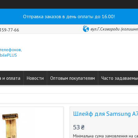
Отправка заказов в день оплаты до 16.00!
вул.Г.Сковороди (колишня 
 359-77-66
 телефонов,
obilePLUS
 и оплата
Новости
Оптовым покупателям
Часто задаваемы
Шлейф для Samsung A7
53 ₴
Мінімальна сума замовлення на са