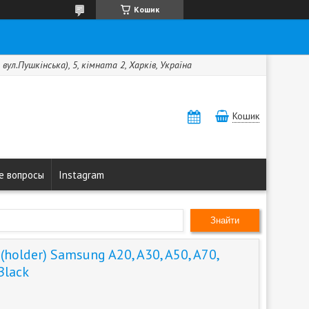
Кошик
вул.Пушкінська), 5, кімната 2, Харків, Україна
Кошик
е вопросы
Instagram
Знайти
holder) Samsung A20, A30, A50, A70,
Black