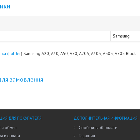
тики
Samsung
тки (holder
) Samsung A20, A30, A50, A70, A205, A305, A505, A705 Black
для замовлення
ИЯ ДЛЯ ПОКУПАТЕЛЯ
ДОПОЛНИТЕЛЬНАЯ ИНФОРМАЦИЯ
 и обмен
Сообщить об оплате
а и оплата
Гарантия