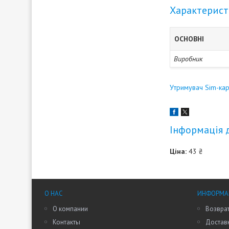
Характерис
ОСНОВНІ
Виробник
Утримувач Sim-кар
Інформація 
Ціна:
43 ₴
О НАС
ИНФОРМАЦ
О компании
Возврат
Контакты
Доставк