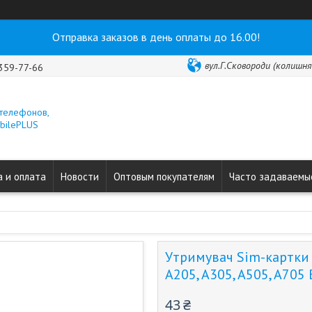
Отправка заказов в день оплаты до 16.00!
вул.Г.Сковороди (колишня 
 359-77-66
 телефонов,
obilePLUS
 и оплата
Новости
Оптовым покупателям
Часто задаваемы
Утримувач Sim-картки (
A205, A305, A505, A705 
43 ₴