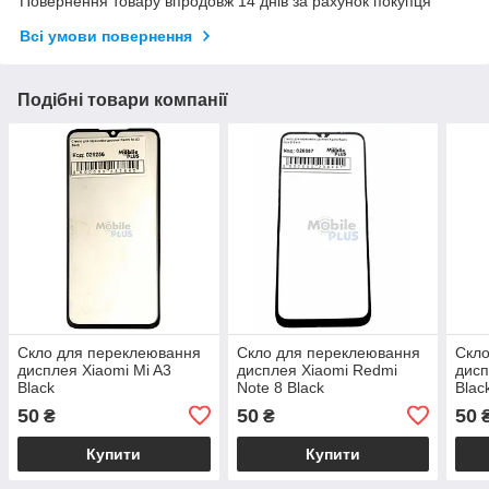
Повернення товару впродовж 14 днів за рахунок покупця
Всі умови повернення
Подібні товари компанії
Скло для переклеювання
Скло для переклеювання
Скло
дисплея Xiaomi Mi A3
дисплея Xiaomi Redmi
дисп
Black
Note 8 Black
Blac
50
50
50
₴
₴
Купити
Купити