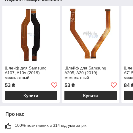
Шлейф для Samsung
Шлейф для Samsung
Шле
A107, A10s (2019)
A205, A20 (2019)
A715
межплатный
межплатный
меж
53
53
84
₴
₴
Купити
Купити
Про нас
100% позитивних з 314 відгуків за рік