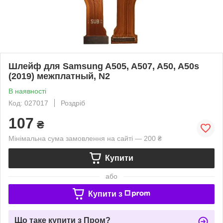
Шлейф для Samsung A505, A507, A50, A50s
(2019) межплатный, N2
В наявності
Код: 027017
Роздріб
107
₴
Мінімальна сума замовлення на сайті — 200 ₴
Купити
або
Купити з
Що таке купити з Пром?