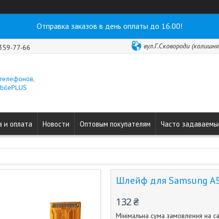
Отправка заказов в день оплаты до 16.00!
вул.Г.Сковороди (колишня 
 359-77-66
 телефонов,
obilePLUS
 и оплата
Новости
Оптовым покупателям
Часто задаваемы
Шлейф для Samsung A5
132 ₴
Мінімальна сума замовлення на са