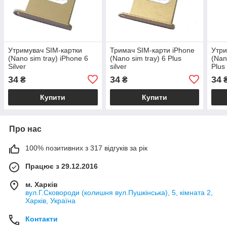
Утримувач SIM-картки
Тримач SIM-карти iPhone
Утри
(Nano sim tray) iPhone 6
(Nano sim tray) 6 Plus
(Nan
Silver
silver
Plus 
34
34
34
₴
₴
Купити
Купити
Про нас
100% позитивних з 317 відгуків за рік
Працює з 29.12.2016
м. Харків
вул.Г.Сковороди (колишня вул.Пушкінська), 5, кімната 2,
Харків, Україна
Контакти