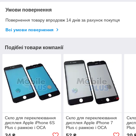
Умови повернення
Повернення товару впродовж 14 днів за рахунок покупця
Всі умови повернення
Подібні товари компанії
Скло для переклеювання
Скло для переклеювання
Скло
дисплея Apple iPhone 6S
дисплея Apple iPhone 7
дисп
Plus c рамкою і OCA
Plus c рамкою і OCA
Plus
плівкою Black
плівкою Black
34
52
20
₴
₴