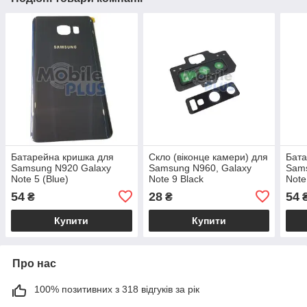
Батарейна кришка для
Скло (віконце камери) для
Бата
Samsung N920 Galaxy
Samsung N960, Galaxy
Sams
Note 5 (Blue)
Note 9 Black
Note
54
28
54
₴
₴
Купити
Купити
Про нас
100% позитивних з 318 відгуків за рік