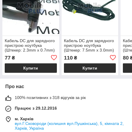
Кабель DC для зарядного
Кабель DC для зарядного
Кабе
пристрою ноутбука
пристрою ноутбука
прис
(Штекер: 2.3mm x 0.7mm)
(Штекер: 7.5mm x 3.0mm)
(Ште
Asus
Lenovo Yoga Tablet,
Sam
77
110
80
₴
₴
ThinkPad
Купити
Купити
Про нас
100% позитивних з 318 відгуків за рік
Працює з 29.12.2016
м. Харків
вул.Г.Сковороди (колишня вул.Пушкінська), 5, кімната 2,
Харків, Україна