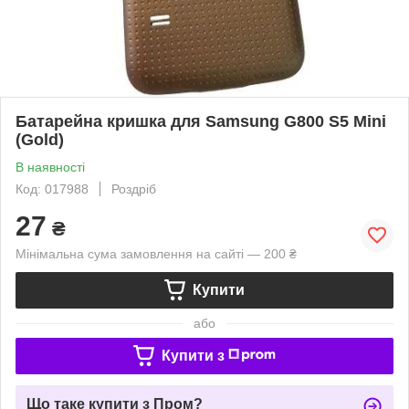
Батарейна кришка для Samsung G800 S5 Mini
(Gold)
В наявності
Код: 017988
Роздріб
27
₴
Мінімальна сума замовлення на сайті — 200 ₴
Купити
або
Купити з
Що таке купити з Пром?