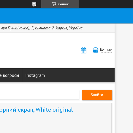
Кошик
вул.Пушкінська), 5, кімната 2, Харків, Україна
Кошик
е вопросы
Instagram
Знайти
орний екран, White original