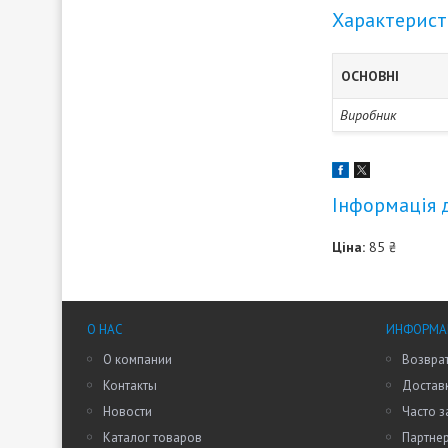
Характерис
ОСНОВНІ
Виробник
Інформація 
Ціна:
85 ₴
О НАС
ИНФОРМАЦ
О компании
Возврат
Контакты
Доставк
Новости
Часто 
Каталог товаров
Партне