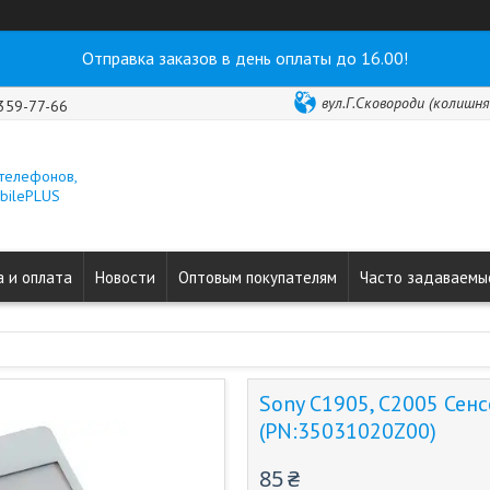
Отправка заказов в день оплаты до 16.00!
вул.Г.Сковороди (колишня 
 359-77-66
 телефонов,
obilePLUS
 и оплата
Новости
Оптовым покупателям
Часто задаваемы
Sony C1905, C2005 Сенс
(PN:35031020Z00)
85 ₴