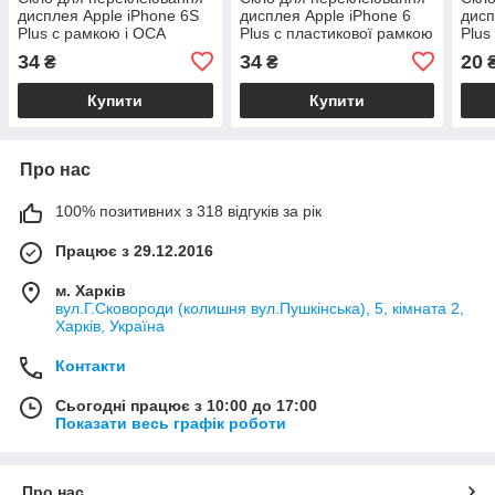
дисплея Apple iPhone 6S
дисплея Apple iPhone 6
дисп
Plus c рамкою і OCA
Plus c пластикової рамкою
Plus
плівкою Black
і OCA плівкою Black
34
34
20
₴
₴
Купити
Купити
Про нас
100% позитивних з 318 відгуків за рік
Працює з 29.12.2016
м. Харків
вул.Г.Сковороди (колишня вул.Пушкінська), 5, кімната 2,
Харків, Україна
Контакти
Сьогодні працює з 10:00 до 17:00
Показати весь графік роботи
Про нас