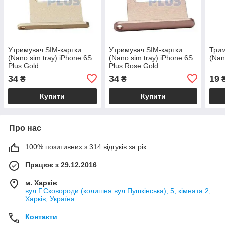
Утримувач SIM-картки
Утримувач SIM-картки
Трим
(Nano sim tray) iPhone 6S
(Nano sim tray) iPhone 6S
(Nan
Plus Gold
Plus Rose Gold
34
34
19
₴
₴
Купити
Купити
Про нас
100% позитивних з 314 відгуків за рік
Працює з 29.12.2016
м. Харків
вул.Г.Сковороди (колишня вул.Пушкінська), 5, кімната 2,
Харків, Україна
Контакти