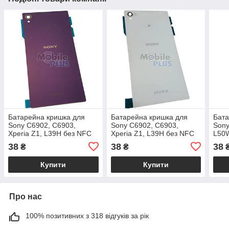
Батарейна кришка для
Батарейна кришка для
Бата
Sony C6902, C6903,
Sony C6902, C6903,
Sony
Xperia Z1, L39H без NFC
Xperia Z1, L39H без NFC
L50W
Purple
White
38
38
38
₴
₴
Купити
Купити
Про нас
100% позитивних з 318 відгуків за рік