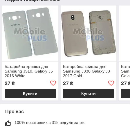
Батарейна кришка для
Батарейна кришка для
Бата
Samsung J510, Galaxy J5
Samsung J330 Galaxy J3
Sams
2016 White
2017 Gold
Gala
27
27
27
₴
₴
Купити
Купити
Про нас
100% позитивних з 318 відгуків за рік