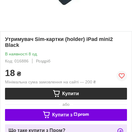
Утримувач Sim-картки (holder) iPad mini2
Black
В наявності 8 од.
Код: 016886
Роздріб
18
₴
Мінімальна сума замовлення на сайті — 200 ₴
Купити
або
Купити з
Що таке купити з Пром?