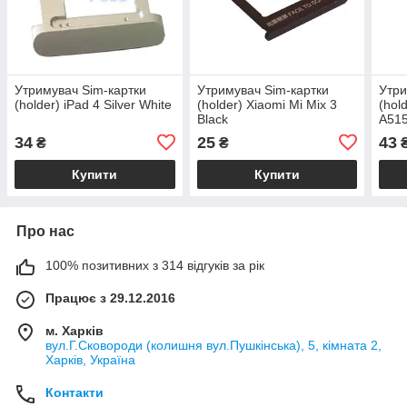
Утримувач Sim-картки
Утримувач Sim-картки
Утри
(holder) iPad 4 Silver White
(holder) Xiaomi Mi Mix 3
(hol
Black
A515
34
25
43
₴
₴
Купити
Купити
Про нас
100% позитивних з 314 відгуків за рік
Працює з 29.12.2016
м. Харків
вул.Г.Сковороди (колишня вул.Пушкінська), 5, кімната 2,
Харків, Україна
Контакти