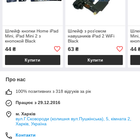
Шлейф кнопки Home iPad
Шлейф з роз'ємом
Шле
Mini, iPad Mini 2 з
навушників iPad 2 WiFi
Mini,
кнопокой Black
Black
кноп
44
63
44
₴
₴
Купити
Купити
Про нас
100% позитивних з 318 відгуків за рік
Працює з 29.12.2016
м. Харків
вул.Г.Сковороди (колишня вул.Пушкінська), 5, кімната 2,
Харків, Україна
Контакти