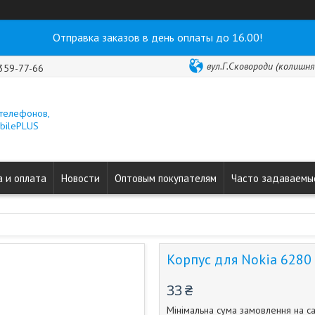
Отправка заказов в день оплаты до 16.00!
вул.Г.Сковороди (колишня 
 359-77-66
 телефонов,
obilePLUS
 и оплата
Новости
Оптовым покупателям
Часто задаваемы
Корпус для Nokia 6280 b
33 ₴
Мінімальна сума замовлення на са