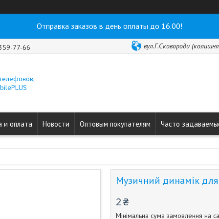
Отправка заказов в день оплаты до 16.00!
вул.Г.Сковороди (колишня 
 359-77-66
 телефонов,
obilePLUS
 и оплата
Новости
Оптовым покупателям
Часто задаваемы
Музичний динамік для 
2 ₴
Мінімальна сума замовлення на са