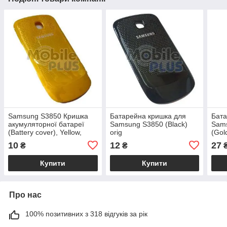
Samsung S3850 Кришка
Батарейна кришка для
Бата
акумуляторної батареї
Samsung S3850 (Black)
Sams
(Battery cover), Yellow,
orig
(Gol
original (PN:GH98-19268A)
10
12
27
₴
₴
Купити
Купити
Про нас
100% позитивних з 318 відгуків за рік