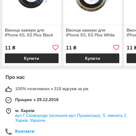
Віконце камери для
Віконце камери для
Віко
iPhone 6S, 6S Plus Black
iPhone 6S, 6S Plus White
iPho
11
11
11
₴
₴
Купити
Купити
Про нас
100% позитивних з 318 відгуків за рік
Працює з 29.12.2016
м. Харків
вул.Г.Сковороди (колишня вул.Пушкінська), 5, кімната 2,
Харків, Україна
Контакти