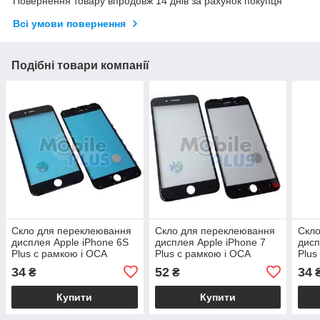
Повернення товару впродовж 14 днів за рахунок покупця
Всі умови повернення
Подібні товари компанії
Скло для переклеювання
Скло для переклеювання
Скло
дисплея Apple iPhone 6S
дисплея Apple iPhone 7
дисп
Plus c рамкою і OCA
Plus c рамкою і OCA
Plus
плівкою Black
плівкою Black
і OC
34
52
34
₴
₴
Купити
Купити