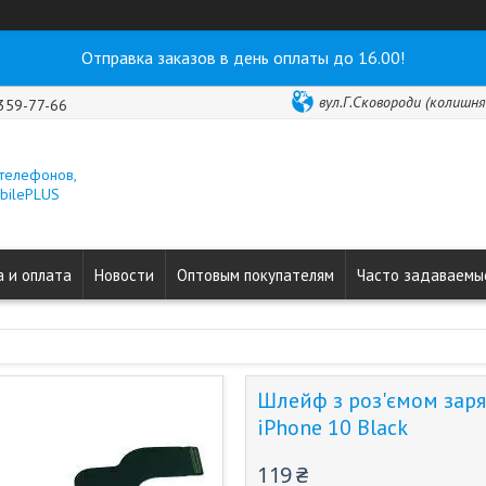
Отправка заказов в день оплаты до 16.00!
вул.Г.Сковороди (колишня 
 359-77-66
 телефонов,
obilePLUS
 и оплата
Новости
Оптовым покупателям
Часто задаваемы
Шлейф з роз'ємом заря
iPhone 10 Black
119 ₴