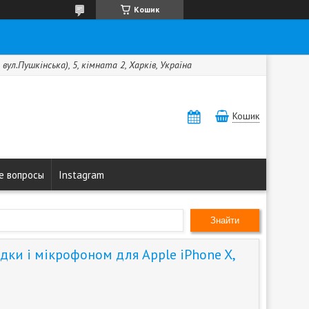
Кошик
вул.Пушкінська), 5, кімната 2, Харків, Україна
Кошик
е вопросы
Instagram
Знайти
дки і мікрофоном для Apple iPhone X,