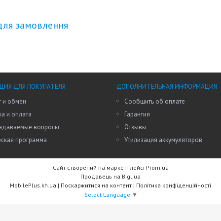
для замовлення
ИЯ ДЛЯ ПОКУПАТЕЛЯ
ДОПОЛНИТЕЛЬНАЯ ИНФОРМАЦИЯ
 и обмен
Сообщить об оплате
а и оплата
Гарантия
задаваемые вопросы
Отзывы
рская программа
Утилизация аккумуляторов
Сайт створений на маркетплейсі
Prom.ua
Продавець на Bigl.ua
MobilePlus.kh.ua |
Поскаржитися на контент
|
Політика конфіденційності
Select Language
▼