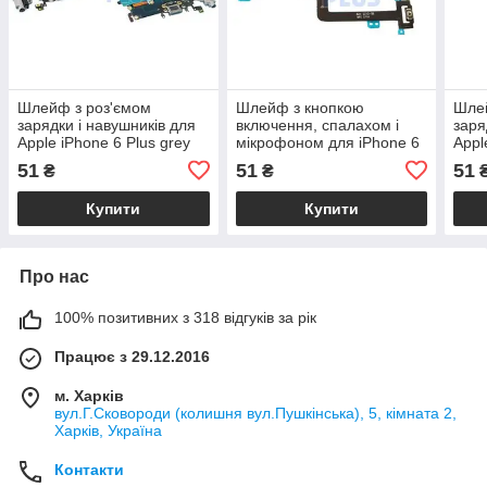
Шлейф з роз'ємом
Шлейф з кнопкою
Шлей
зарядки і навушників для
включення, спалахом і
заря
Apple iPhone 6 Plus grey
мікрофоном для iPhone 6
Appl
Plus
51
51
51
₴
₴
Купити
Купити
Про нас
100% позитивних з 318 відгуків за рік
Працює з 29.12.2016
м. Харків
вул.Г.Сковороди (колишня вул.Пушкінська), 5, кімната 2,
Харків, Україна
Контакти