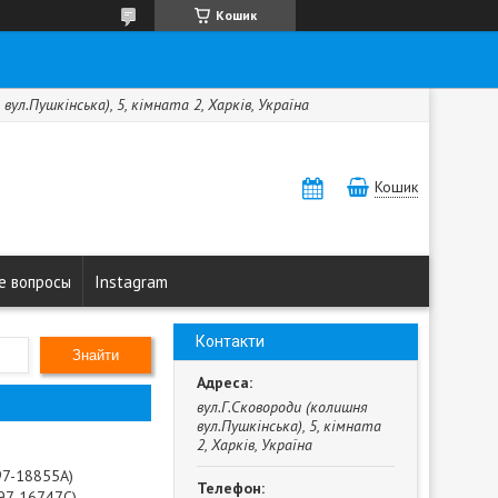
Кошик
вул.Пушкінська), 5, кімната 2, Харків, Україна
Кошик
е вопросы
Instagram
Контакти
Знайти
вул.Г.Сковороди (колишня
вул.Пушкінська), 5, кімната
2, Харків, Україна
H97-18855A)
H97-16747C)