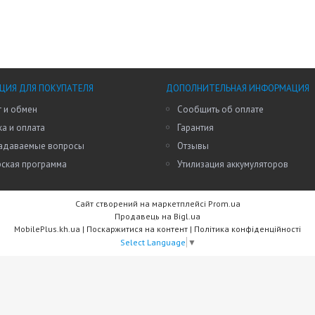
ИЯ ДЛЯ ПОКУПАТЕЛЯ
ДОПОЛНИТЕЛЬНАЯ ИНФОРМАЦИЯ
 и обмен
Сообщить об оплате
а и оплата
Гарантия
задаваемые вопросы
Отзывы
рская программа
Утилизация аккумуляторов
Сайт створений на маркетплейсі
Prom.ua
Продавець на Bigl.ua
MobilePlus.kh.ua |
Поскаржитися на контент
|
Політика конфіденційності
Select Language
▼