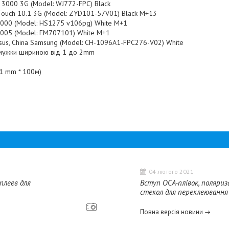
x 3000 3G (Model: WJ772-FPC) Black
 Touch 10.1 3G (Model: ZYD101-57V01) Black M+13
07000 (Model: HS1275 v106pg) White M+1
07005 (Model: FM707101) White M+1
Asus, China Samsung (Model: CH-1096A1-FPC276-V02) White
смужки шириною від 1 до 2mm
.1 mm * 100м)
04 лютого 2021
плеев для
Вступ OCA-плівок, поляриза
стекол для переклеювання
Повна версія новини