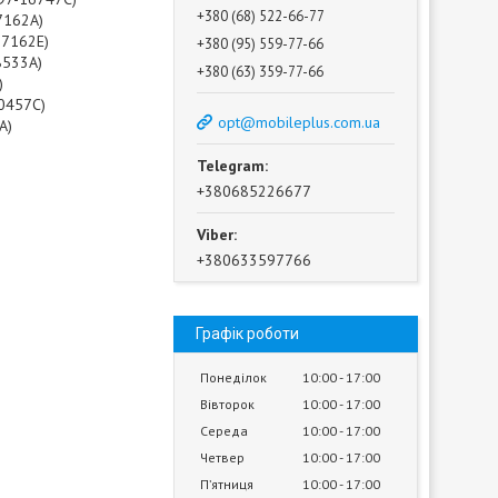
+380 (68) 522-66-77
7162A)
17162E)
+380 (95) 559-77-66
8533A)
+380 (63) 359-77-66
)
20457C)
opt@mobileplus.com.ua
A)
+380685226677
+380633597766
Графік роботи
Понеділок
10:00
17:00
Вівторок
10:00
17:00
Середа
10:00
17:00
Четвер
10:00
17:00
Пʼятниця
10:00
17:00