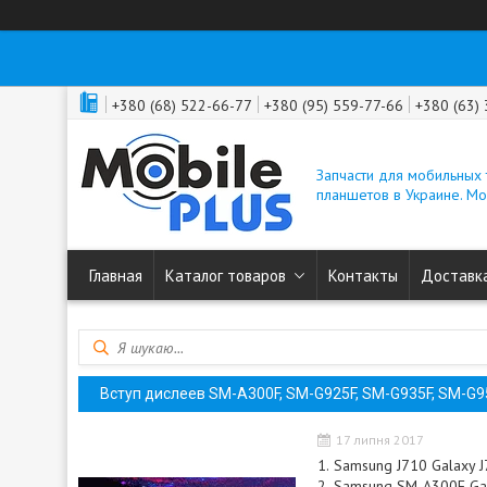
+380 (68) 522-66-77
+380 (95) 559-77-66
+380 (63)
Запчасти для мобильных
планшетов в Украине. M
Главная
Каталог товаров
Контакты
Доставка
Вступ дислеев SM-A300F, SM-G925F, SM-G935F, SM-G95
17 липня 2017
Samsung J710 Galaxy J
Samsung SM-A300F Gala