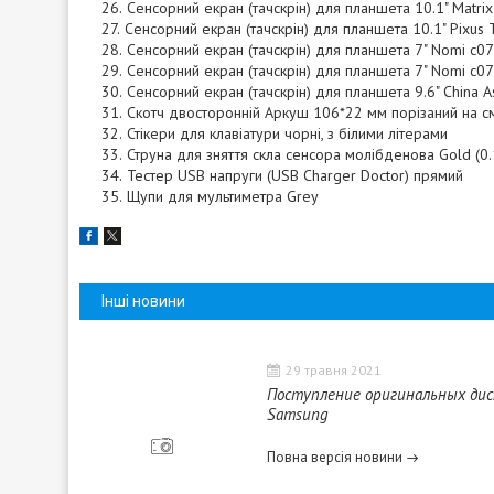
Сенсорний екран (тачскрін) для планшета 10.1" Matri
Сенсорний екран (тачскрін) для планшета 10.1" Pixus
Сенсорний екран (тачскрін) для планшета 7" Nomi c
Сенсорний екран (тачскрін) для планшета 7" Nomi c
Сенсорний екран (тачскрін) для планшета 9.6" China 
Скотч двосторонній Аркуш 106*22 мм порізаний на 
Стікери для клавіатури чорні, з білими літерами
Струна для зняття скла сенсора молібденова Gold (0
Тестер USB напруги (USB Charger Doctor) прямий
Щупи для мультиметра Grey
Інші новини
29 травня 2021
Поступление оригинальных дис
Samsung
Повна версія новини