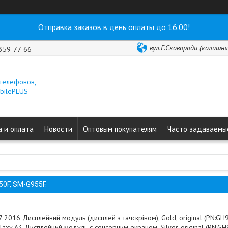
Отправка заказов в день оплаты до 16.00!
вул.Г.Сковороди (колишня 
 359-77-66
 телефонов,
obilePLUS
 и оплата
Новости
Оптовым покупателям
Часто задаваемы
0F, SM-G955F.
7 2016 Дисплейний модуль (дисплей з тачскріном), Gold, original (PN:G
xy A3 Дисплейний модуль c сенсорним екраном, Silver, original (PN:G