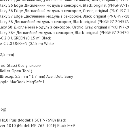
xy S6 Edge Дисплейний модуль з сенсором, Black, original (PN:GH97-1
axy S6 Edge Дисплейний модуль з сенсором, Green, original (PN:GH97-
xy S7 Edge Дисплейний модуль з сенсором, Black, original (PN:GH97-1
xy S8 Дисплейний модуль з сенсором, Black, original (PN:GH97-20457A
xy S8 Дисплейний модуль з сенсором, Orchid Gray, original (PN:GH97-
xy S8+ Дисплейний модуль з сенсором, Black, original (PN:GH97-20470
C 2.0 UGREEN (0.15 m) Black
e-C 2.0 UGREEN (0.15 m) White
 2,5 mm)
ed Glass) без упаковки
Roller Open Tool )
екер: 5.5 mm * 1.7 mm) Acer, Dell, Sony
Apple MacBook MagSafe L
56g)
 Hi10 Plus (Model: HSCTP-769B) Black
ever 1010 (Model: MF-762-101F) Black M+9