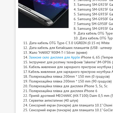
Samsung SM-G925F Gala
Samsung SM-G925F Gal
Samsung SM-G935F Gala
Samsung SM-G950F Gala
Samsung SM-G950F Gala
Samsung SM-G955F Gala
Дата кабель OTG Type-
Дата кабель OTG Typ
Дата кабель OTG Type-C 3.0 UGREEN (0.15 m) White
Дата кабель для Китайських планшетів (USB - штекер
Жало "HAKKO" 900M-T-I Silver (криве)
Захисне скло дисплея для Apple
iPhone 6, 6S (Temper
Інструмент для розтину телефонів "Jakeme" JM-OP06 (
Кабель живлення для зарядного пристрою ноутбука (Шт
Кабель живлення для зарядного пристрою ноутбука 
Поляризаційна плівка 200mm * 150 mm (0 градусів)
Поляризаційна плівка 200mm * 150 mm (90 градусів)
Поляризаційна плівка для дисплея iPhone 5, 5s, 5c
Поляризаційна плівка для дисплея iPhone 6
Припій дротяний MECHANIC (HX-T100) Daim 0,5 mm (
Серветки антистатичні (40 штук)
Сенсорний екран (тачскрін) для планшета 10.1" Chuwi
Сенсорний екран (тачскрін) для планшета 10.1" GoCl