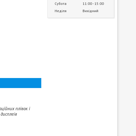
Субота
11:00
15:00
Неділя
Вихідний
ційних плівок і
 дисплеїв