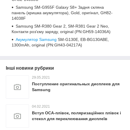
Samsung SM-G955F Galaxy S8+ Задня скляна
панель (кришка акумулятора), Gold, оригінал, GH82-
14038F
Samsung SM-R380 Gear 2, SM-R381 Gear 2 Neo,
Контакти роз'єму заряду, original (PN:GH59-14036A)
Акумулятор Samsung
SM-G130E, EB-BG130ABE,
1300mAh, original (PN:GH43-04217A)
Інші новини рубрики
29.05.2021
Поступление оригинальных дисплеев для
Samsung
04.02.2021
Вступ OCA-плівок, поляризаційних плівок і
стекол для переклеювання дисплеїв