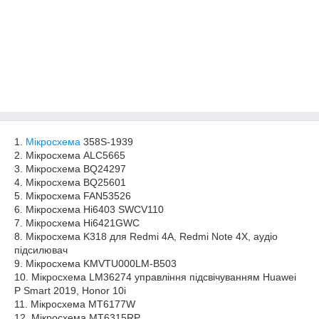
1.
Мікросхема
358S-1939
2. Мікросхема ALC5665
3. Мікросхема BQ24297
4. Мікросхема BQ25601
5. Мікросхема FAN53526
6. Мікросхема Hi6403 SWCV110
7. Мікросхема Hi6421GWC
8. Мікросхема K318 для Redmi 4A, Redmi Note 4X, аудіо
підсилювач
9. Мікросхема KMVTU000LM-B503
10. Мікросхема LM36274 управління підсвічуванням Huawei
P Smart 2019, Honor 10i
11. Мікросхема MT6177W
12. Мікросхема MT6315RP